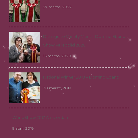
27 marzo, 2022
Distinguise Variety Merit – Dominó Ebano-
Show Valladolid 2020
16 marzo, 2020
National Winner 2018 – Domino Ebano
30 marzo, 2019
WorldShow 2017 Amsterdan
9 abril, 2018