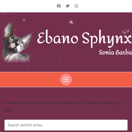
It seems we can’t find what you’re looking for. Perhaps searching can
help.