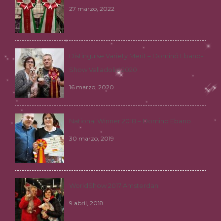
27 marzo, 2022
Distinguise Variety Merit – Dominó Ebano-
Show Valladolid 2020
16 marzo, 2020
National Winner 2018 – Domino Ebano
30 marzo, 2019
WorldShow 2017 Amsterdan
9 abril, 2018